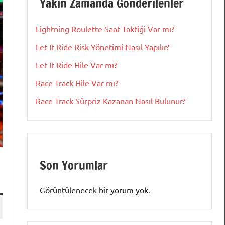
Yakın Zamanda Gönderilenler
Lightning Roulette Saat Taktiği Var mı?
Let It Ride Risk Yönetimi Nasıl Yapılır?
Let It Ride Hile Var mı?
Race Track Hile Var mı?
Race Track Sürpriz Kazanan Nasıl Bulunur?
Son Yorumlar
Görüntülenecek bir yorum yok.