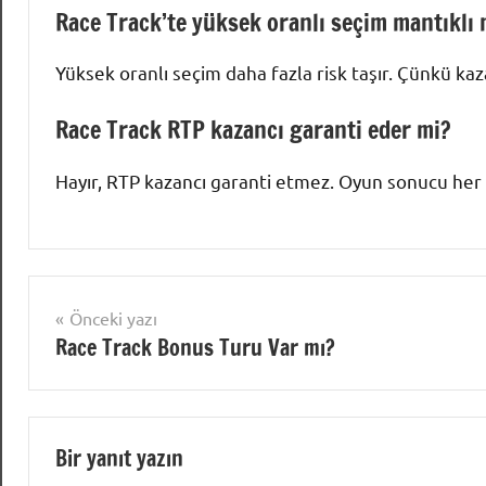
Race Track’te yüksek oranlı seçim mantıklı 
Yüksek oranlı seçim daha fazla risk taşır. Çünkü ka
Race Track RTP kazancı garanti eder mi?
Hayır, RTP kazancı garanti etmez. Oyun sonucu her 
Betkom
Yeni
Yazı
Önceki yazı
Adresi
Race Track Bonus Turu Var mı?
gezinmesi
Bir yanıt yazın