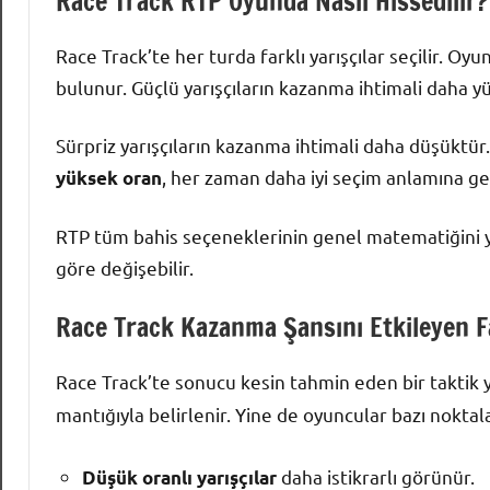
Race Track RTP Oyunda Nasıl Hissedilir?
Race Track’te her turda farklı yarışçılar seçilir. Oyu
bulunur. Güçlü yarışçıların kazanma ihtimali daha y
Sürpriz yarışçıların kazanma ihtimali daha düşüktür
, her zaman daha iyi seçim anlamına g
yüksek oran
RTP tüm bahis seçeneklerinin genel matematiğini yans
göre değişebilir.
Race Track Kazanma Şansını Etkileyen F
Race Track’te sonucu kesin tahmin eden bir taktik
mantığıyla belirlenir. Yine de oyuncular bazı noktala
daha istikrarlı görünür.
Düşük oranlı yarışçılar