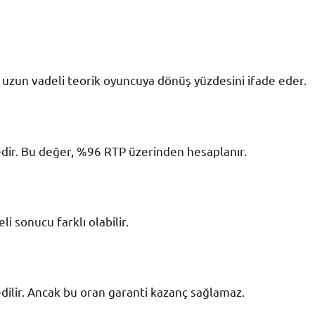
n uzun vadeli teorik oyuncuya dönüş yüzdesini ifade eder.
dir. Bu değer, %96 RTP üzerinden hesaplanır.
i sonucu farklı olabilir.
dilir. Ancak bu oran garanti kazanç sağlamaz.