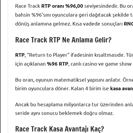
Temmuz
Race Track
seviyesindedir. Bu or
RTP oranı %96,00
2026
bahsin %96’sını oyunculara geri dağıtacak şekilde t
dönüş anlamına gelmez. Kısa vadede sonuçları
RNG
Race Track RTP Ne Anlama Gelir?
, “Return to Player” ifadesinin kısaltmasıdır. 
RTP
için açıklanan
, canlı casino ve game show 
%96 RTP
Bu oran, oyunun matematiksel yapısını anlatır. Örn
birim oyunculara döner. Kalan 4 birim ise
kasa avan
Ancak bu hesaplama milyonlarca tur üzerinden anla
seride aynı sonucu beklemek doğru olmaz.
Race Track Kasa Avantajı Kaç?