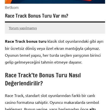
Betkom
Race Track Bonus Turu Var mı?
Yorum yapılmamış
3
Betkom
Temmuz
Race Track bonus turu
klasik slot oyunlarındaki gibi ayrı
2026
bir ücretsiz dönüş veya özel ekran mantığıyla çalışmaz.
Oyunun temel yapısı, her turda seçilen yarışçının birinci
gelip gelmeyeceğini tahmin etmeye dayanır.
Race Track’te Bonus Turu Nasıl
Değerlendirilir?
Race Track, standart slot oyunlarından farklı bir canlı
casino formatına sahiptir. Oyuncu makaralarda sembol
beklemez. Bunun yerine, yarış başlamadan önce
altı