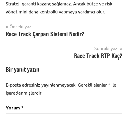
Strateji garanti kazanç sağlamaz. Ancak bütçe ve risk
yönetimini daha kontrollü yapmaya yardımcı olur.
Yazı
Önceki yazı
Race Track Çarpan Sistemi Nedir?
Betkom
gezinmesi
Yeni
Adresi
Sonraki yazı
Race Track RTP Kaç?
Bir yanıt yazın
E-posta adresiniz yayınlanmayacak.
Gerekli alanlar
*
ile
işaretlenmişlerdir
Yorum
*