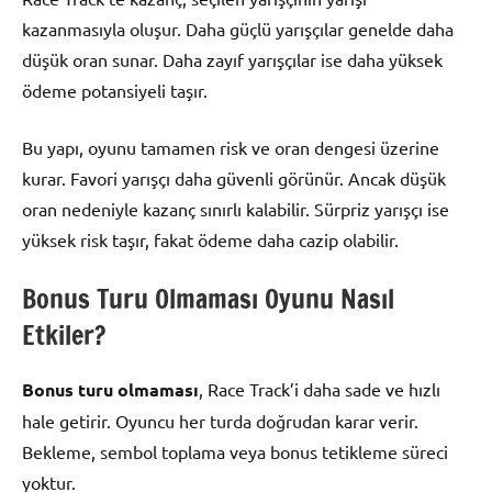
kazanmasıyla oluşur. Daha güçlü yarışçılar genelde daha
düşük oran sunar. Daha zayıf yarışçılar ise daha yüksek
ödeme potansiyeli taşır.
Bu yapı, oyunu tamamen risk ve oran dengesi üzerine
kurar. Favori yarışçı daha güvenli görünür. Ancak düşük
oran nedeniyle kazanç sınırlı kalabilir. Sürpriz yarışçı ise
yüksek risk taşır, fakat ödeme daha cazip olabilir.
Bonus Turu Olmaması Oyunu Nasıl
Etkiler?
Bonus turu olmaması
, Race Track’i daha sade ve hızlı
hale getirir. Oyuncu her turda doğrudan karar verir.
Bekleme, sembol toplama veya bonus tetikleme süreci
yoktur.