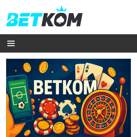
İçeriğe
geç
Betkom
Betkom
Bahis
Bahis
Yeni
Adresi
ile
Hemen
Canlı
Bahis
Keyfi
Yaşayın!