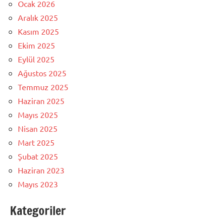
Ocak 2026
Aralık 2025
Kasım 2025
Ekim 2025
Eylül 2025
Ağustos 2025
Temmuz 2025
Haziran 2025
Mayıs 2025
Nisan 2025
Mart 2025
Şubat 2025
Haziran 2023
Mayıs 2023
Kategoriler