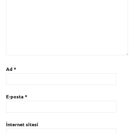
Ad
*
E-posta
*
İnternet sitesi