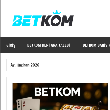
İçeriğe
geç
Betkom
Betkom
Bahis
Bahis
Yeni
Adresi
GIRIŞ
BETKOM BENI ARA TALEBI
BETKOM BAHIS 
ile
Hemen
Canlı
Ay:
Haziran 2026
Bahis
Keyfi
Yaşayın!