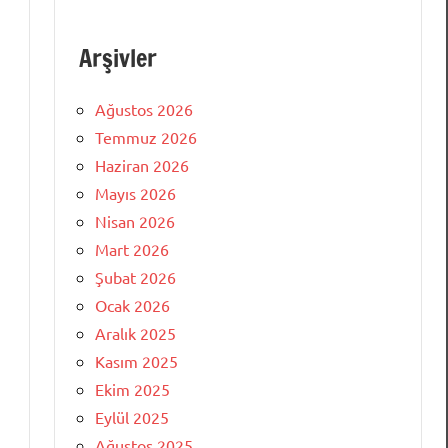
e
Arşivler
Ağustos 2026
ı
Temmuz 2026
Haziran 2026
Mayıs 2026
Nisan 2026
Mart 2026
Şubat 2026
Ocak 2026
Aralık 2025
Kasım 2025
Ekim 2025
Eylül 2025
Ağustos 2025