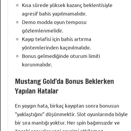
Kısa sürede yüksek kazanç beklentisiyle
agresif bahis yapılmamalıdır.
Demo modda oyun temposu
gözlemlenmelidir.
Kayıp telafisi için bahis artırma
yöntemlerinden kaçınılmalıdır.
Bonus gelmediğinde oturum limiti
korunmalıdır.
Mustang Gold’da Bonus Beklerken
Yapılan Hatalar
En yaygın hata, birkaç kayıptan sonra bonusun
“yaklaştığını” düşünmektir. Slot oyunlarında böyle
bir sıra mantığı yoktur. Her spin bağımsızdır ve
önceki sonuçlar yeni çevrimi etkilemez.