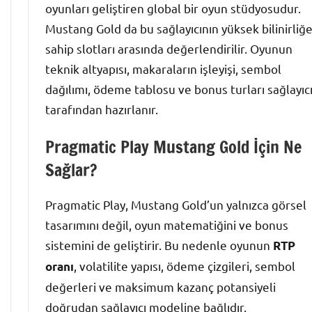
oyunları geliştiren global bir oyun stüdyosudur.
Mustang Gold da bu sağlayıcının yüksek bilinirliğ
sahip slotları arasında değerlendirilir. Oyunun
teknik altyapısı, makaraların işleyişi, sembol
dağılımı, ödeme tablosu ve bonus turları sağlayıc
tarafından hazırlanır.
Pragmatic Play Mustang Gold İçin Ne
Sağlar?
Pragmatic Play, Mustang Gold’un yalnızca görsel
tasarımını değil, oyun matematiğini ve bonus
sistemini de geliştirir. Bu nedenle oyunun
RTP
, volatilite yapısı, ödeme çizgileri, sembol
oranı
değerleri ve maksimum kazanç potansiyeli
doğrudan sağlayıcı modeline bağlıdır.