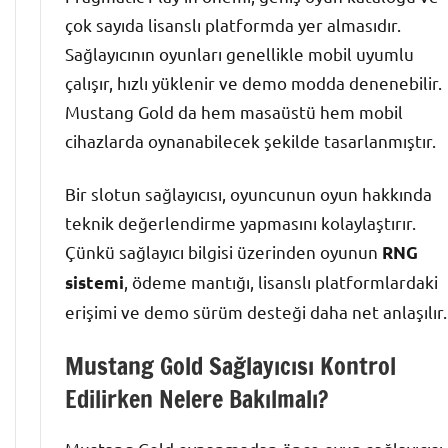
çok sayıda lisanslı platformda yer almasıdır.
Sağlayıcının oyunları genellikle mobil uyumlu
çalışır, hızlı yüklenir ve demo modda denenebilir.
Mustang Gold da hem masaüstü hem mobil
cihazlarda oynanabilecek şekilde tasarlanmıştır.
Bir slotun sağlayıcısı, oyuncunun oyun hakkında
teknik değerlendirme yapmasını kolaylaştırır.
Çünkü sağlayıcı bilgisi üzerinden oyunun
RNG
, ödeme mantığı, lisanslı platformlardaki
sistemi
erişimi ve demo sürüm desteği daha net anlaşılır.
Mustang Gold Sağlayıcısı Kontrol
Edilirken Nelere Bakılmalı?