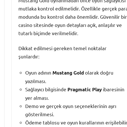
Mustang Gold oynanmadan önce oyun sağlayıcısı
mutlaka kontrol edilmelidir. Özellikle gerçek par
modunda bu kontrol daha önemlidir. Güvenilir bir
casino sitesinde oyun detayları açık, anlaşılır ve
tutarlı biçimde verilmelidir.
Dikkat edilmesi gereken temel noktalar
şunlardır:
Oyun adının
olarak doğru
Mustang Gold
yazılması.
Sağlayıcı bilgisinde
ibaresinin
Pragmatic Play
yer alması.
Demo ve gerçek oyun seçeneklerinin ayrı
gösterilmesi.
Ödeme tablosu ve oyun kurallarının erişilebili