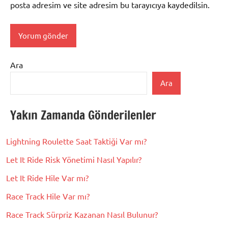
posta adresim ve site adresim bu tarayıcıya kaydedilsin.
Ara
Ara
Yakın Zamanda Gönderilenler
Lightning Roulette Saat Taktiği Var mı?
Let It Ride Risk Yönetimi Nasıl Yapılır?
Let It Ride Hile Var mı?
Race Track Hile Var mı?
Race Track Sürpriz Kazanan Nasıl Bulunur?