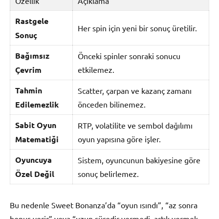
Özellik
Açıklama
Rastgele
Her spin için yeni bir sonuç üretilir.
Sonuç
Bağımsız
Önceki spinler sonraki sonucu
Çevrim
etkilemez.
Tahmin
Scatter, çarpan ve kazanç zamanı
Edilemezlik
önceden bilinemez.
Sabit Oyun
RTP, volatilite ve sembol dağılımı
Matematiği
oyun yapısına göre işler.
Oyuncuya
Sistem, oyuncunun bakiyesine göre
Özel Değil
sonuç belirlemez.
Bu nedenle Sweet Bonanza’da “oyun ısındı”, “az sonra
bonus verir” veya “uzun süredir vermedi, artık vermek