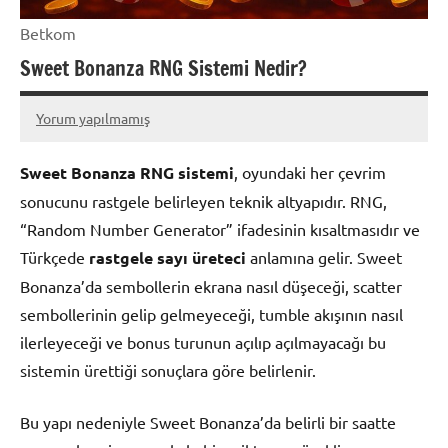
Betkom
Sweet Bonanza RNG Sistemi Nedir?
Yorum yapılmamış
14
Betkom
Haziran
Sweet Bonanza RNG sistemi
, oyundaki her çevrim
2026
sonucunu rastgele belirleyen teknik altyapıdır. RNG,
“Random Number Generator” ifadesinin kısaltmasıdır ve
Türkçede
rastgele sayı üreteci
anlamına gelir. Sweet
Bonanza’da sembollerin ekrana nasıl düşeceği, scatter
sembollerinin gelip gelmeyeceği, tumble akışının nasıl
ilerleyeceği ve bonus turunun açılıp açılmayacağı bu
sistemin ürettiği sonuçlara göre belirlenir.
Bu yapı nedeniyle Sweet Bonanza’da belirli bir saatte