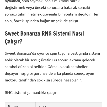
oynamak, spin saymak, bahis miktarını sürekli
değiştirmek veya önceki sonuçlara bakarak sonraki
sonucu tahmin etmek güvenilir bir yöntem değildir. Her
spin, önceki spinden bağımsız şekilde çalışır.
Sweet Bonanza RNG Sistemi Nasıl
Çalışır?
Sweet Bonanza’da oyuncu spin tuşuna bastığında sistem
anlık olarak bir sonuç üretir. Bu sonuç, ekrana gelecek
sembol düzenini belirler. Görsel olarak semboller
düşüyormuş gibi görünse de arka planda sonuç, oyun
motoru tarafından çok kısa sürede hesaplanır.
RNG sistemi şu mantıkla çalışır: