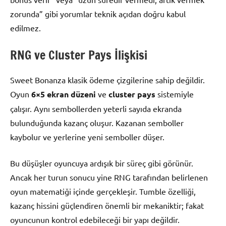
zorunda” gibi yorumlar teknik açıdan doğru kabul
edilmez.
RNG ve Cluster Pays İlişkisi
Sweet Bonanza klasik ödeme çizgilerine sahip değildir.
Oyun
6×5 ekran düzeni
ve
cluster pays
sistemiyle
çalışır. Aynı sembollerden yeterli sayıda ekranda
bulunduğunda kazanç oluşur. Kazanan semboller
kaybolur ve yerlerine yeni semboller düşer.
Bu düşüşler oyuncuya ardışık bir süreç gibi görünür.
Ancak her turun sonucu yine RNG tarafından belirlenen
oyun matematiği içinde gerçekleşir. Tumble özelliği,
kazanç hissini güçlendiren önemli bir mekaniktir; fakat
oyuncunun kontrol edebileceği bir yapı değildir.