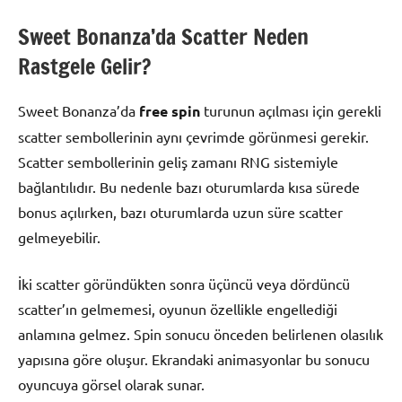
Sweet Bonanza’da Scatter Neden
Rastgele Gelir?
Sweet Bonanza’da
free spin
turunun açılması için gerekli
scatter sembollerinin aynı çevrimde görünmesi gerekir.
Scatter sembollerinin geliş zamanı RNG sistemiyle
bağlantılıdır. Bu nedenle bazı oturumlarda kısa sürede
bonus açılırken, bazı oturumlarda uzun süre scatter
gelmeyebilir.
İki scatter göründükten sonra üçüncü veya dördüncü
scatter’ın gelmemesi, oyunun özellikle engellediği
anlamına gelmez. Spin sonucu önceden belirlenen olasılık
yapısına göre oluşur. Ekrandaki animasyonlar bu sonucu
oyuncuya görsel olarak sunar.