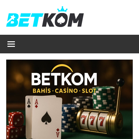
İçeriğe
geç
Betkom
Betkom
Bahis
Bahis
Yeni
Adresi
ile
Hemen
Canlı
Bahis
Keyfi
Yaşayın!