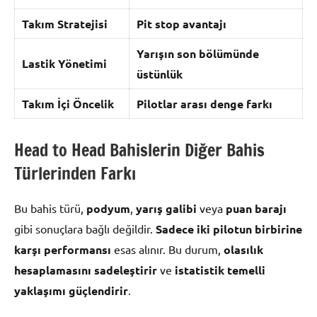
Takım Stratejisi
Pit stop avantajı
Yarışın son bölümünde
Lastik Yönetimi
üstünlük
Takım İçi Öncelik
Pilotlar arası denge farkı
Head to Head Bahislerin Diğer Bahis
Türlerinden Farkı
Bu bahis türü,
podyum
,
yarış galibi
veya
puan barajı
gibi sonuçlara bağlı değildir.
Sadece iki pilotun birbirine
karşı performansı
esas alınır. Bu durum,
olasılık
hesaplamasını sadeleştirir
ve
istatistik temelli
yaklaşımı güçlendirir
.