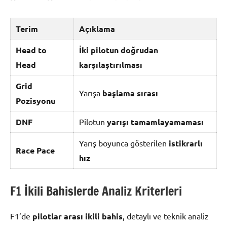
Terim
Açıklama
Head to
İki pilotun doğrudan
Head
karşılaştırılması
Grid
Yarışa
başlama sırası
Pozisyonu
DNF
Pilotun
yarışı tamamlayamaması
Yarış boyunca gösterilen
istikrarlı
Race Pace
hız
F1 İkili Bahislerde Analiz Kriterleri
F1’de
pilotlar arası ikili bahis
, detaylı ve teknik analiz