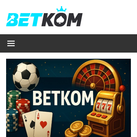
İçeriğe
geç
Betkom
Betkom
Bahis
Bahis
Yeni
Adresi
ile
Hemen
Canlı
Bahis
Keyfi
Yaşayın!