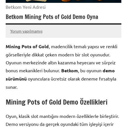
Betkom Yeni Adresi
Betkom Mining Pots of Gold Demo Oyna
Yorum yapılmamış
21
Betkom
Eylül
Mining Pots of Gold
, madencilik temalı yapısı ve renkli
2025
görselleriyle dikkat çeken modern bir slot oyunudur.
Oyunun merkezinde altın kazanma heyecanı ve sürpriz
bonus mekanikleri bulunur.
Betkom
, bu oyunun
demo
sürümünü
oyunculara ücretsiz olarak deneme fırsatıyla
sunar.
Mining Pots of Gold Demo Özellikleri
Oyun, klasik slot mantığını modern özelliklerle birleştirir.
Demo versiyonu da gerçek oyundaki tüm işleyişi içerir