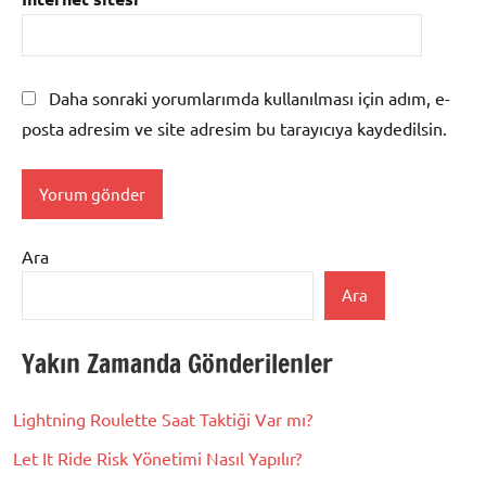
Daha sonraki yorumlarımda kullanılması için adım, e-
posta adresim ve site adresim bu tarayıcıya kaydedilsin.
Ara
Ara
Yakın Zamanda Gönderilenler
Lightning Roulette Saat Taktiği Var mı?
Let It Ride Risk Yönetimi Nasıl Yapılır?