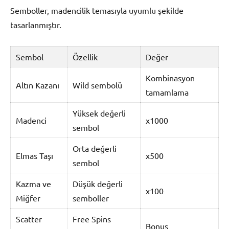
Semboller, madencilik temasıyla uyumlu şekilde
tasarlanmıştır.
Sembol
Özellik
Değer
Kombinasyon
Altın Kazanı
Wild sembolü
tamamlama
Yüksek değerli
Madenci
x1000
sembol
Orta değerli
Elmas Taşı
x500
sembol
Kazma ve
Düşük değerli
x100
Miğfer
semboller
Scatter
Free Spins
Bonus