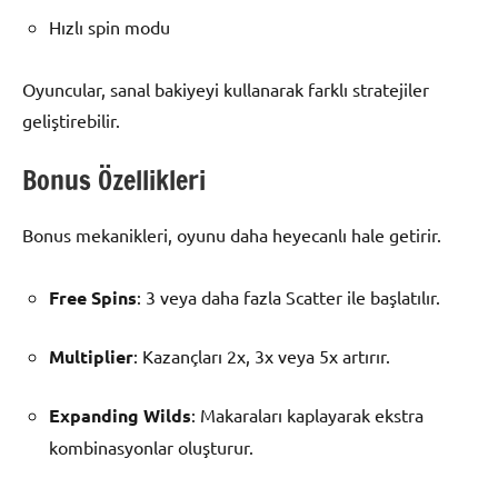
Hızlı spin modu
Oyuncular, sanal bakiyeyi kullanarak farklı stratejiler
geliştirebilir.
Bonus Özellikleri
Bonus mekanikleri, oyunu daha heyecanlı hale getirir.
Free Spins
: 3 veya daha fazla Scatter ile başlatılır.
Multiplier
: Kazançları 2x, 3x veya 5x artırır.
Expanding Wilds
: Makaraları kaplayarak ekstra
kombinasyonlar oluşturur.