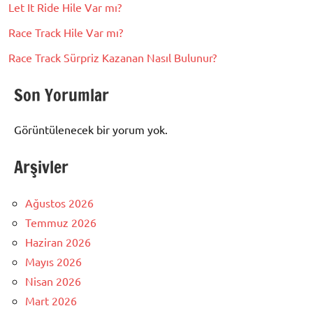
Let It Ride Hile Var mı?
Race Track Hile Var mı?
Race Track Sürpriz Kazanan Nasıl Bulunur?
Son Yorumlar
Görüntülenecek bir yorum yok.
Arşivler
Ağustos 2026
Temmuz 2026
Haziran 2026
Mayıs 2026
Nisan 2026
Mart 2026