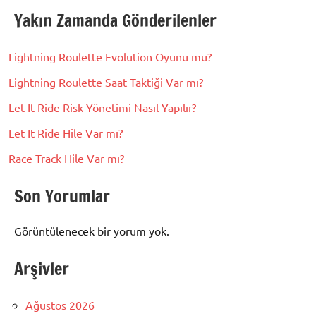
Yakın Zamanda Gönderilenler
Lightning Roulette Evolution Oyunu mu?
Lightning Roulette Saat Taktiği Var mı?
Let It Ride Risk Yönetimi Nasıl Yapılır?
Let It Ride Hile Var mı?
Race Track Hile Var mı?
Son Yorumlar
Görüntülenecek bir yorum yok.
Arşivler
Ağustos 2026