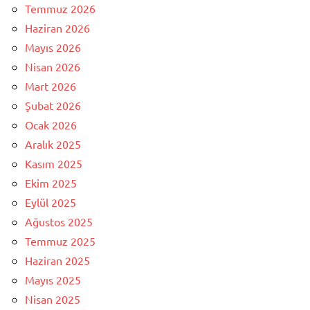
Temmuz 2026
Haziran 2026
Mayıs 2026
Nisan 2026
Mart 2026
Şubat 2026
Ocak 2026
Aralık 2025
Kasım 2025
Ekim 2025
Eylül 2025
Ağustos 2025
Temmuz 2025
Haziran 2025
Mayıs 2025
Nisan 2025