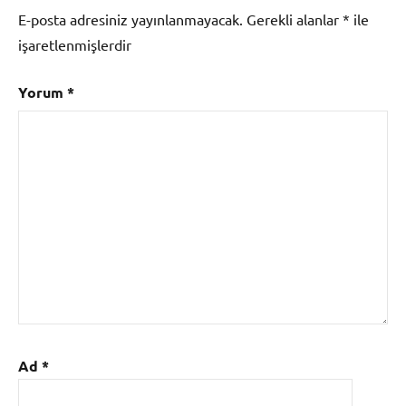
E-posta adresiniz yayınlanmayacak.
Gerekli alanlar
*
ile
işaretlenmişlerdir
Yorum
*
Ad
*