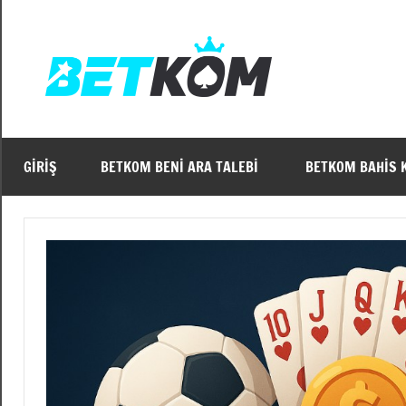
İçeriğe
geç
Betkom
Betkom
Bahis
Bahis
Yeni
Adresi
GIRIŞ
BETKOM BENI ARA TALEBI
BETKOM BAHIS 
ile
Hemen
Canlı
Bahis
Keyfi
Yaşayın!