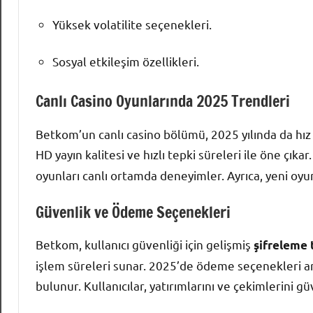
Yüksek volatilite seçenekleri.
Sosyal etkileşim özellikleri.
Canlı Casino Oyunlarında 2025 Trendleri
Betkom’un canlı casino bölümü, 2025 yılında da hız
HD yayın kalitesi ve hızlı tepki süreleri ile öne çıkar.
oyunları canlı ortamda deneyimler. Ayrıca, yeni oyu
Güvenlik ve Ödeme Seçenekleri
Betkom, kullanıcı güvenliği için gelişmiş
şifreleme 
işlem süreleri sunar. 2025’de ödeme seçenekleri ara
bulunur. Kullanıcılar, yatırımlarını ve çekimlerini gü