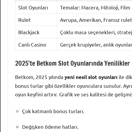
Slot Oyunları
Temalar: Macera, Mitoloji, Film
Rulet
Avrupa, Amerikan, Fransız rulet
Blackjack
Çoklu masa seçenekleri, stratej
Canlı Casino
Gerçek krupiyeler, anlık oyunla
2025’te Betkom Slot Oyunlarında Yenilikler
Betkom, 2025 yılında
ile di
yeni nesil slot oyunları
bonus turlar gibi özellikler oyunculara sunulur. Ay
oyun keyfini artırır. Grafik ve ses kalitesi de gelişmi
Çok katmanlı bonus turları.
Değişken ödeme hatları.