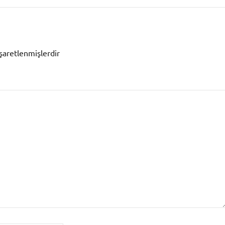
işaretlenmişlerdir