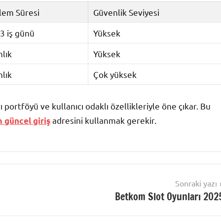
şlem Süresi
Güvenlik Seviyesi
-3 iş günü
Yüksek
nlık
Yüksek
nlık
Çok yüksek
ortföyü ve kullanıcı odaklı özellikleriyle öne çıkar. Bu
adresini kullanmak gerekir.
 güncel giriş
Sonraki yazı
Betkom Slot Oyunları 202