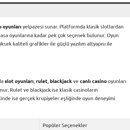
yelpazesi sunar. Platformda klasik slotlardan
o oyunları
 masa oyunlarına kadar pek çok seçenek bulunur. Oyun
ksek kaliteli grafikler ile güçlü yazılım altyapısı ile
nda
,
,
ve
oyunları
slot oyunları
rulet
blackjack
canlı casino
nur. Rulet ve blackjack ise klasik casinoların
münde ise gerçek krupiyeler eşliğinde oyun deneyimi
Popüler Seçenekler