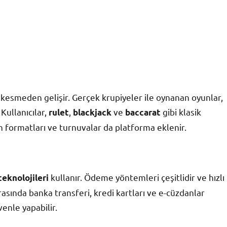
 kesmeden gelişir. Gerçek krupiyeler ile oynanan oyunlar,
 Kullanıcılar,
,
ve
gibi klasik
rulet
blackjack
baccarat
n formatları ve turnuvalar da platforma eklenir.
kullanır. Ödeme yöntemleri çeşitlidir ve hızlı
teknolojileri
sında banka transferi, kredi kartları ve e-cüzdanlar
venle yapabilir.