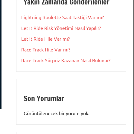
Yakın Zamanda Gönderilenler
Lightning Roulette Saat Taktiği Var mı?
Let It Ride Risk Yönetimi Nasıl Yapılır?
Let It Ride Hile Var mı?
Race Track Hile Var mı?
Race Track Sürpriz Kazanan Nasıl Bulunur?
Son Yorumlar
Görüntülenecek bir yorum yok.