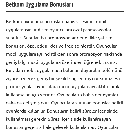
Betkom Uygulama Bonusları
Betkom uygulama bonusları bahis sitesinin mobil
uygulamasını indiren oyunculara özel promosyonlar
sunulur. Sunulan bu promosyonlar genellikle yatırım
bonusları, özel etkinlikler ve free spinlerdir. Oyuncular
mobil uygulamayı indirdikten sonra promosyon hakkında
geniş bilgi mobil uygulama üzerinden öğrenebilirsiniz.
Buradan mobil uygulamada bulunan duyurular bölümünü
ziyaret ederek geniş bir şekilde öğrenmiş olursunuz. Bu
promosyonlar oyunculara mobil uygulamayı aktif olarak
kullanmaları için verirler. Oyuncuların bahis deneyimleri
daha da gelişmiş olur. Oyunculara sunulan bonuslar belirli
oyunlarda kullanılır. Bonusların belirli süreler içerisinde
kullanılması gerekir. Süresi içerisinde kullanılmayan
bonuslar geçersiz hale gelerek kullanılamaz. Oyuncular