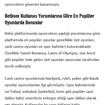
oyuncuların güvenini kazanmıştır.
Betkom Kullanıcı Yorumlarına Göre En Popüler
Oyunlarda Bonuslar
Bahis platformunda oyuncuların yaptığı yorumlarıma göre
platformda en popüler oyunlar genellikle slot oyunları,
canlı casino oyunları ve spor bahisleri bulunmaktadır.
Özellikle Sweet Bonanza, Gates of Olympus, star burst
gibi popüler hale gelen slot oyunları oyuncular tarafından
tercih edilmiştir.
Canlı casino oyunlarında blackjack, rulet, poker gibi klasik
oyunlar oyunculardan ilgi görmüştür. Spor bahislerinde
ise futbol, voleybol, basketbol, tenis gibi popüler spor
dalları bahis severlerin entegre ettiği spor dalları olarak
yer almıştır. Kullanıcılar bu spor dallarını bahis