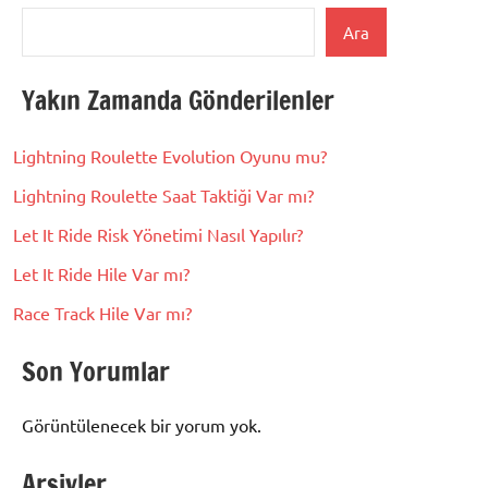
Betkom
Ara
Yeni
Adresi
Yakın Zamanda Gönderilenler
Lightning Roulette Evolution Oyunu mu?
Lightning Roulette Saat Taktiği Var mı?
Let It Ride Risk Yönetimi Nasıl Yapılır?
Let It Ride Hile Var mı?
Race Track Hile Var mı?
Son Yorumlar
Görüntülenecek bir yorum yok.
Arşivler