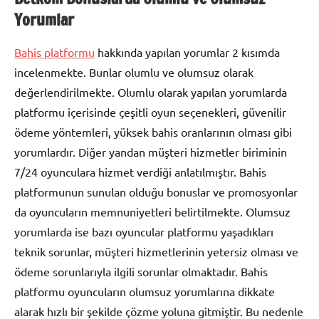
Yorumlar
Bahis platformu
hakkında yapılan yorumlar 2 kısımda
incelenmekte. Bunlar olumlu ve olumsuz olarak
değerlendirilmekte. Olumlu olarak yapılan yorumlarda
platformu içerisinde çeşitli oyun seçenekleri, güvenilir
ödeme yöntemleri, yüksek bahis oranlarının olması gibi
yorumlardır. Diğer yandan müşteri hizmetler biriminin
7/24 oyunculara hizmet verdiği anlatılmıştır. Bahis
platformunun sunulan olduğu bonuslar ve promosyonlar
da oyuncuların memnuniyetleri belirtilmekte. Olumsuz
yorumlarda ise bazı oyuncular platformu yaşadıkları
teknik sorunlar, müşteri hizmetlerinin yetersiz olması ve
ödeme sorunlarıyla ilgili sorunlar olmaktadır. Bahis
platformu oyuncuların olumsuz yorumlarına dikkate
alarak hızlı bir şekilde çözme yoluna gitmiştir. Bu nedenle