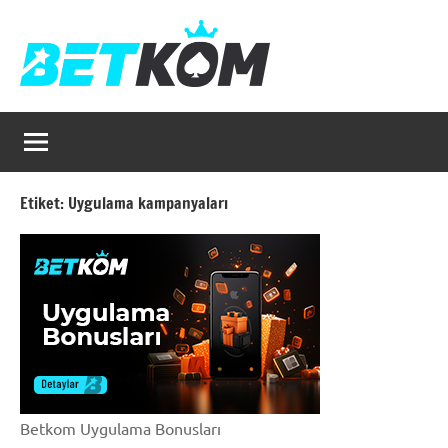
İçeriğe
geç
Betkom
Betkom
Bahis
Bahis
Yeni
Adresi
ile
Etiket:
Uygulama kampanyaları
Hemen
Canlı
Bahis
Keyfi
Yaşayın!
Betkom Uygulama Bonusları