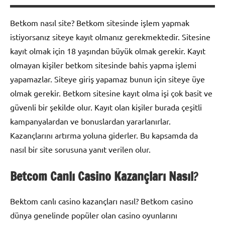
Betkom nasıl site? Betkom sitesinde işlem yapmak
istiyorsanız siteye kayıt olmanız gerekmektedir. Sitesine
kayıt olmak için 18 yaşından büyük olmak gerekir. Kayıt
olmayan kişiler betkom sitesinde bahis yapma işlemi
yapamazlar. Siteye giriş yapamaz bunun için siteye üye
olmak gerekir. Betkom sitesine kayıt olma işi çok basit ve
güvenli bir şekilde olur. Kayıt olan kişiler burada çeşitli
kampanyalardan ve bonuslardan yararlanırlar.
Kazançlarını artırma yoluna giderler. Bu kapsamda da
nasıl bir site sorusuna yanıt verilen olur.
Betcom Canlı Casino Kazançları Nasıl
?
Bektom canlı casino kazançları nasıl? Betkom casino
dünya genelinde popüler olan casino oyunlarını