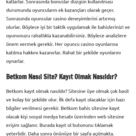
katlarlar. Sonrasında bonuslar düzgün kullanılması
durumunda oyuncuların ek kazançları olarak geçer.
Sonrasında oyuncular casino deneyimlerini artırmış
olurlar. Böylece iyi bir taktik uygulamak ile bahislerinizi ve
oyununuzu rahatlıkla kazanabilirsiniz. Böylece analizlere
önem vermek gerekir. Her oyuncu casino oyunlarına
katılma hakkını kazanırlar. Rahat bir şekilde oyunlarını
oynarlar.
Betkom
Nasıl Site?
Kayıt Olmak Nasıldır?
Betkom kayıt olmak nasıldır? Sitesine üye olmak çok basit
ve kolay bir şekilde olur. İlk defa kayıt olacaklar için bazı
bilgiler verilmesi gerekir. Betkom bahis sitesine kayıt
olacak kişi sosyal medya hesabı üzerinden web sitesine
erişim sağlanır. Burada kayıt ol butonunu tıklamak
yeterlidir. Daha sonra önünüze bir sayfa açılmakta.