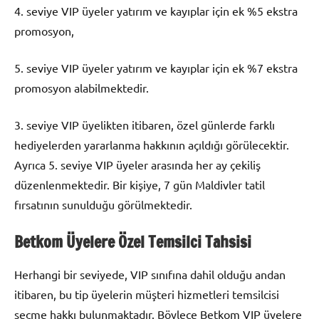
4. seviye VIP üyeler yatırım ve kayıplar için ek %5 ekstra
promosyon,
5. seviye VIP üyeler yatırım ve kayıplar için ek %7 ekstra
promosyon alabilmektedir.
3. seviye VIP üyelikten itibaren, özel günlerde farklı
hediyelerden yararlanma hakkının açıldığı görülecektir.
Ayrıca 5. seviye VIP üyeler arasında her ay çekiliş
düzenlenmektedir. Bir kişiye, 7 gün Maldivler tatil
fırsatının sunulduğu görülmektedir.
Betkom Üyelere Özel Temsilci Tahsisi
Herhangi bir seviyede, VIP sınıfına dahil olduğu andan
itibaren, bu tip üyelerin müşteri hizmetleri temsilcisi
seçme hakkı bulunmaktadır. Böylece Betkom VIP üyelere