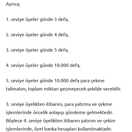
Ayrıca;
1. seviye üyeler günde 3 defa,
2. seviye üyeler günde 4 defa,
3. seviye üyeler günde 5 defa,
4. seviye üyeler günde 10.000 defa,
5. seviye üyeler günde 10.000 defa para çekme
talimatını, toplam miktarı geçmeyecek şekilde verebilir.
3. seviye üyelikten itibaren, para yatırma ve çekme
işlemlerinde öncelik anlayışı gündeme gelmektedir.
Böylece 4. seviye üyelikten itibaren yatırım ve çekim
işlemlerinde, özel banka hesapları kullanılmaktadır.