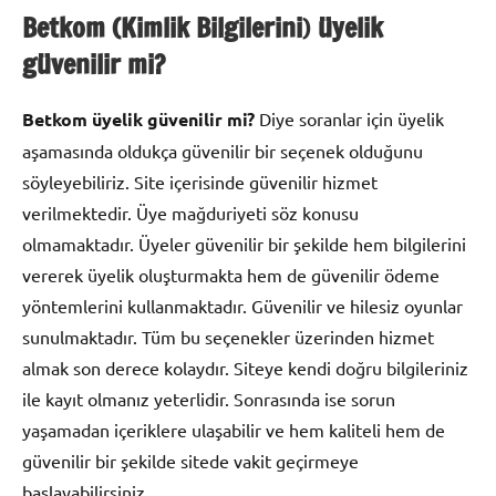
Betkom (Kimlik Bilgilerini
)
üyelik
güvenilir mi?
Betkom üyelik güvenilir mi?
Diye soranlar için üyelik
aşamasında oldukça güvenilir bir seçenek olduğunu
söyleyebiliriz. Site içerisinde güvenilir hizmet
verilmektedir. Üye mağduriyeti söz konusu
olmamaktadır. Üyeler güvenilir bir şekilde hem bilgilerini
vererek üyelik oluşturmakta hem de güvenilir ödeme
yöntemlerini kullanmaktadır. Güvenilir ve hilesiz oyunlar
sunulmaktadır. Tüm bu seçenekler üzerinden hizmet
almak son derece kolaydır. Siteye kendi doğru bilgileriniz
ile kayıt olmanız yeterlidir. Sonrasında ise sorun
yaşamadan içeriklere ulaşabilir ve hem kaliteli hem de
güvenilir bir şekilde sitede vakit geçirmeye
başlayabilirsiniz.