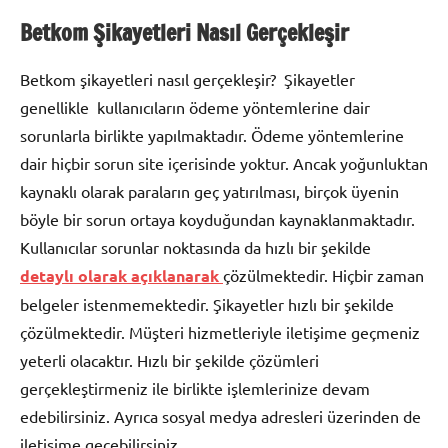
Betkom Şikayetleri Nasıl Gerçekleşir
Betkom şikayetleri nasıl gerçekleşir? Şikayetler
genellikle kullanıcıların ödeme yöntemlerine dair
sorunlarla birlikte yapılmaktadır. Ödeme yöntemlerine
dair hiçbir sorun site içerisinde yoktur. Ancak yoğunluktan
kaynaklı olarak paraların geç yatırılması, birçok üyenin
böyle bir sorun ortaya koyduğundan kaynaklanmaktadır.
Kullanıcılar sorunlar noktasında da hızlı bir şekilde
detaylı olarak açıklanarak
çözülmektedir. Hiçbir zaman
belgeler istenmemektedir. Şikayetler hızlı bir şekilde
çözülmektedir. Müşteri hizmetleriyle iletişime geçmeniz
yeterli olacaktır. Hızlı bir şekilde çözümleri
gerçekleştirmeniz ile birlikte işlemlerinize devam
edebilirsiniz. Ayrıca sosyal medya adresleri üzerinden de
iletişime geçebilirsiniz.