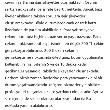
çevrim şartlarına dair şikayetler oluşmaktadır. Çevrim
şartları açıkça site içerisinde belirtilmektedir. Ancak bazı
üyeler akıllarına takılan sorulara dair şikayetler
oluşturmaktadır. Böyle durumlarda canlı destek hattı
üzerinden de yardım alabilirsiniz. Para yatırmaya ve
çekme durumda hiçbir zaman sorun yaşamazsınız. Para
çekme noktasında site içerisinden en düşük 200 TL çekim
gerçekleştirebilirsiniz. 200 tl üzeri çekimler
gerçekleştirme noktasında dilediğiniz bütün uygulamaları
kullanabilirsiniz. Sitenin 5 ya da 10 dakika kadar
gecikmeler yaşandığı takdirde şikayetler oluşmaktadır.
Betkom hiçbir zaman üyelerine para yatırmamak gibi bir
durum yaşatmamaktadır. Müşteri hizmetleriyle birlikte
profesyonel çalışanlar sizlere yardımcı olmaktadır. Ayrıca
site içerisinde sık sorulan sorular kısmından da Bu
noktada yardım alabilirsiniz.