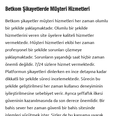
Betkom Şikayetlerde Müşteri Hizmetleri
Betkom şikayetler müşteri hizmetleri her zaman olumlu
bir şekilde yaklaşmaktadır. Olumlu bir şekilde
hizmetlerini veren site üyelere kaliteli hizmetler
vermektedir. Müşteri hizmetleri ekibi her zaman
profesyonel bir şekilde sorunları çözmeye
yaklaşmaktadır. Sorunların yaşandığı saat hiçbir zaman
önemli değildir. 7/24 sizlere hizmet vermektedir.
Platformun şikayetleri dinlerken en ince detayına kadar
dikkatli bir şekilde süreci incelemektedir. Sürecin bu
şekilde geliştirilmesi her zaman kullanıcı deneyiminin
iyileştirilmesine sebebiyet verir. Ayrıca şeffaflık ilkesi
güveninin kazanılmasında da son derece önemlidir. Bir
bahis sever her zaman güvenli bir bahis sitesinde
işlemleri yürütmek ister. Sizler de bu kapsama uyarak