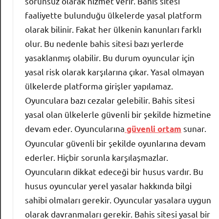
sorunsuz olarak hizmet verir. Bahis sitesi
faaliyette bulunduğu ülkelerde yasal platform
olarak bilinir. Fakat her ülkenin kanunları farklı
olur. Bu nedenle bahis sitesi bazı yerlerde
yasaklanmış olabilir. Bu durum oyuncular için
yasal risk olarak karşılarına çıkar. Yasal olmayan
ülkelerde platforma girişler yapılamaz.
Oyunculara bazı cezalar gelebilir. Bahis sitesi
yasal olan ülkelerle güvenli bir şekilde hizmetine
devam eder. Oyuncularına
sunar.
güvenli ortam
Oyuncular güvenli bir şekilde oyunlarına devam
ederler. Hiçbir sorunla karşılaşmazlar.
Oyuncuların dikkat edeceği bir husus vardır. Bu
husus oyuncular yerel yasalar hakkında bilgi
sahibi olmaları gerekir. Oyuncular yasalara uygun
olarak davranmaları gerekir. Bahis sitesi yasal bir