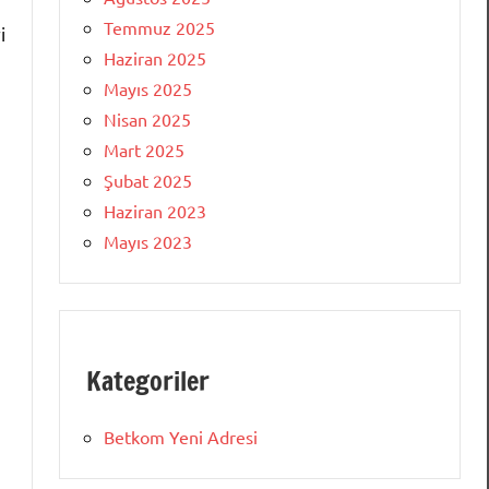
Temmuz 2025
i
Haziran 2025
Mayıs 2025
Nisan 2025
Mart 2025
Şubat 2025
Haziran 2023
Mayıs 2023
Kategoriler
Betkom Yeni Adresi