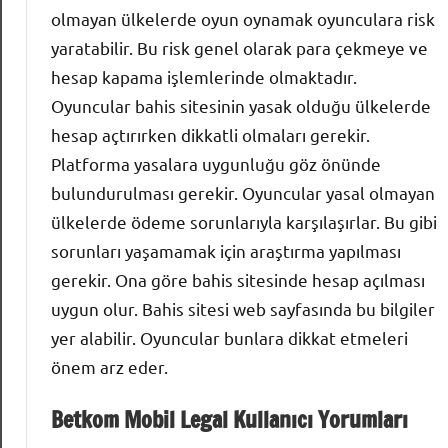
olmayan ülkelerde oyun oynamak oyunculara risk
yaratabilir. Bu risk genel olarak para çekmeye ve
hesap kapama işlemlerinde olmaktadır.
Oyuncular bahis sitesinin yasak olduğu ülkelerde
hesap açtırırken dikkatli olmaları gerekir.
Platforma yasalara uygunluğu göz önünde
bulundurulması gerekir. Oyuncular yasal olmayan
ülkelerde ödeme sorunlarıyla karşılaşırlar. Bu gibi
sorunları yaşamamak için araştırma yapılması
gerekir. Ona göre bahis sitesinde hesap açılması
uygun olur. Bahis sitesi web sayfasında bu bilgiler
yer alabilir. Oyuncular bunlara dikkat etmeleri
önem arz eder.
Betkom Mobil Legal Kullanıcı Yorumları