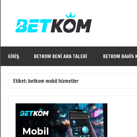
İçeriğe
geç
Betkom
Betkom
Bahis
Bahis
Yeni
Adresi
GIRIŞ
BETKOM BENI ARA TALEBI
BETKOM BAHIS 
ile
Hemen
Canlı
Etiket:
betkom mobil hizmetler
Bahis
Keyfi
Yaşayın!