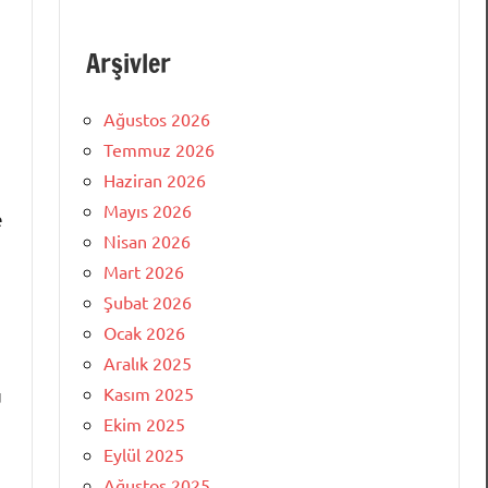
Arşivler
Ağustos 2026
Temmuz 2026
Haziran 2026
Mayıs 2026
e
Nisan 2026
Mart 2026
Şubat 2026
Ocak 2026
Aralık 2025
Kasım 2025
u
Ekim 2025
Eylül 2025
Ağustos 2025