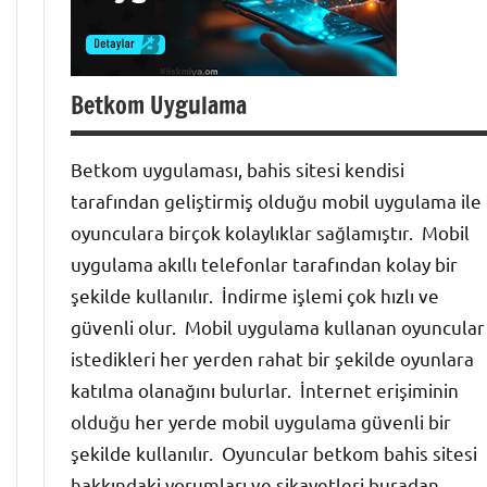
Betkom Uygulama
Betkom uygulaması, bahis sitesi kendisi
tarafından geliştirmiş olduğu mobil uygulama ile
oyunculara birçok kolaylıklar sağlamıştır. Mobil
uygulama akıllı telefonlar tarafından kolay bir
şekilde kullanılır. İndirme işlemi çok hızlı ve
güvenli olur. Mobil uygulama kullanan oyuncular
istedikleri her yerden rahat bir şekilde oyunlara
katılma olanağını bulurlar. İnternet erişiminin
olduğu her yerde mobil uygulama güvenli bir
şekilde kullanılır. Oyuncular betkom bahis sitesi
hakkındaki yorumları ve şikayetleri buradan