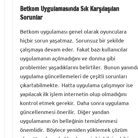
Betkom Uygulamasında Sık Karşılaşılan
Sorunlar
Betkom uygulaması genel olarak oyunculara
hiçbir sorun yaşatmaz. Sorunsuz bir şekilde
çalışmaya devam eder. Fakat bazı kullanıcılar
uygulamanın açılmadığını ve donma gibi
problemler yaşadıklarını belirtiler. Bunun yanınd
uygulama güncellemeleri de çeşitli sorunları
çıkartabilmekte. Hatta uygulama çalışmıyor ise
yapılacak ilk işlem internetin olup olmadığını
kontrol etmek gerekir. Daha sonra uygulama
güncellenmesi önerilir. Diğer yandan
uygulamanın ön belleğinin temizlenmesi
önemlidir. Böylece yeniden yüklemek çözüm