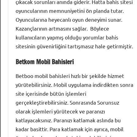
çıkacak sorunları anında giderir. Hatta bahis sitesi
oyuncularının memnuniyetini ön planda tutar.
Oyuncularına heyecanlı oyun deneyimi sunar.
Kazançlarının artmasını sağlar. Böylece
kullanıcıların yapmış olduğu yorumlar bahis
sitesinin güvenirliğini tartışmasız hale getirmiştir.
Betkom Mobil Bahisleri
Betboo mobil bahisleri hızlı bir şekilde hizmet
yürütebilirsiniz. Mobil uygulama indirdikten sonra
site içerisinde bütün işlemleri
gerçekleştirebilirsiniz. Sonrasında Sorunsuz
olarak işlemleri yürütecek ve paranızı
katlayacaksınız. Paranızı katlamak aslında bu
kadar basittir. Para katlamak için ayrıca, mobil