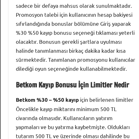
sadece bir defaya mahsus olarak sunulmaktadır.
Promosyon talebi için kullanıcının hesap bakiyesi
sıfırlandığında bonuslar bölümüne Giriş yaparak
%30 %50 kayıp bonusu seçeneği tıklaması yeterli
olacaktır. Bonusun gerekli şartlara uyulması
halinde tanımlanması birkaç dakika kadar kısa
sürmektedir. Tanımlanan promosyonu kullanıcılar
dilediği oyun seçeneğinde kullanabilmektedir.
Betkom Kayıp Bonusu İçin Limitler Nedir
için belirlenen limitler
Betkom %30 – %50 kayıp
Öncelikle kayıp miktarını minimum 500 TL
civarında olmasıdır. Kullanıcıların yatırım
yapmaları ve bu yatırma kaybetmişte. Oldukları
tutarım 500 TL ve üzerinde olması dahilinde bu