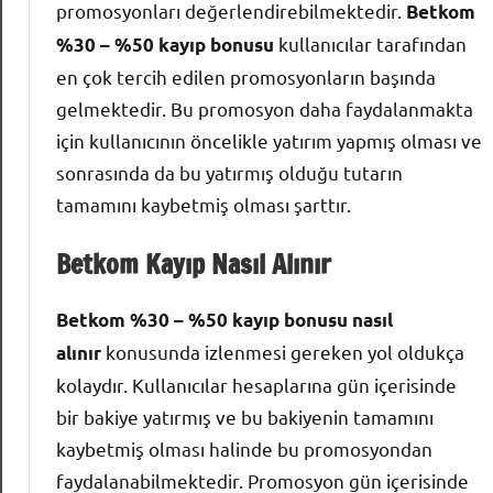
promosyonları değerlendirebilmektedir.
Betkom
kullanıcılar tarafından
%30 – %50 kayıp bonusu
en çok tercih edilen promosyonların başında
gelmektedir. Bu promosyon daha faydalanmakta
için kullanıcının öncelikle yatırım yapmış olması ve
sonrasında da bu yatırmış olduğu tutarın
tamamını kaybetmiş olması şarttır.
Betkom Kayıp Nasıl Alınır
Betkom %30 – %50 kayıp bonusu nasıl
konusunda izlenmesi gereken yol oldukça
alınır
kolaydır. Kullanıcılar hesaplarına gün içerisinde
bir bakiye yatırmış ve bu bakiyenin tamamını
kaybetmiş olması halinde bu promosyondan
faydalanabilmektedir. Promosyon gün içerisinde