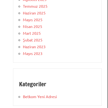
Temmuz 2025
Haziran 2025
Mayıs 2025
Nisan 2025
Mart 2025
Şubat 2025
Haziran 2023
Mayıs 2023
Kategoriler
Betkom Yeni Adresi