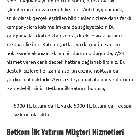
Mobil uygulamayı indirdikten sonra, direkt olarak
işlemlerinize devam edebilirsiniz. Mobil uygulamada,
anlık olarak gerçekleştirilen bildirimler sizlere daha farklı
kampanyalara katılma imkanı da sağlayacaktır. Bu
kampanyalara katıldıktan sonra, direkt olarak paranızı
kazanabilirsiniz. Katılım şartları ya da çevrim şartları
noktasında aklınıza takılan bir durum olduğunda, 7/24
hizmet veren canlı destek hattına bağlanabilirsiniz. Bu
destek, sizlere her zaman sorun çözme noktasında
yardımcı olmaktadır. Ayrıca siteye mail atabilir ve durumu
izah edebilirsiniz. Betkom ilk yatırım bonusu;
5000 TL tutarında TL ya da 5000 TL tutarında freespin
sizlerin olacaktır.
Betkom İlk Yatırım Müşteri Hizmetleri