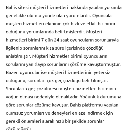
Bahis sitesi müşteri hizmetleri hakkında yapılan yorumlar
genellikle olumlu yönde olan yorumlardır. Oyuncular
müşteri hizmetleri ekibinin çok hızlı ve etkili bir birim
olduğunu yorumlarında belirtmişlerdir. Müşteri
hizmetleri birimi 7 gün 24 saat oyuncuların sorunlarıyla
ilgilenip sorunlarını kısa süre içerisinde çözdüğü
anlatılmıştır. Müşteri hizmetler birimi oyuncuların
sorularını yanıtlayıp sorunlarını çözüme kavuşturmuştur.
Bazen oyuncular ise müşteri hizmetlerinin yetersiz
olduğunu, sorunları çok geç çözdüğü belirtilmiştir.
Sorunların geç çözülmesi müşteri hizmetleri biriminin
yoğun olması nedeniyle olmaktadır. Yoğunluk durumuna
göre sorunlar çözüme kavuşur. Bahis platformu yapılan
olumsuz yorumları ve deneyleri en aza indirmek için
gerekli önlemleri alarak hızlı bir şekilde sorunlar
çözülmüştür.