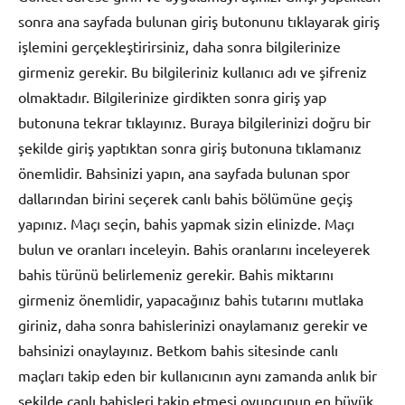
sonra ana sayfada bulunan giriş butonunu tıklayarak giriş
işlemini gerçekleştirirsiniz, daha sonra bilgilerinize
girmeniz gerekir. Bu bilgileriniz kullanıcı adı ve şifreniz
olmaktadır. Bilgilerinize girdikten sonra giriş yap
butonuna tekrar tıklayınız. Buraya bilgilerinizi doğru bir
şekilde giriş yaptıktan sonra giriş butonuna tıklamanız
önemlidir. Bahsinizi yapın, ana sayfada bulunan spor
dallarından birini seçerek canlı bahis bölümüne geçiş
yapınız. Maçı seçin, bahis yapmak sizin elinizde. Maçı
bulun ve oranları inceleyin. Bahis oranlarını inceleyerek
bahis türünü belirlemeniz gerekir. Bahis miktarını
girmeniz önemlidir, yapacağınız bahis tutarını mutlaka
giriniz, daha sonra bahislerinizi onaylamanız gerekir ve
bahsinizi onaylayınız. Betkom bahis sitesinde canlı
maçları takip eden bir kullanıcının aynı zamanda anlık bir
şekilde canlı bahisleri takip etmesi oyuncunun en büyük