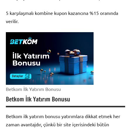
5 karşılaşmalı kombine kupon kazancına %15 oranında
verilir.
Betkom
Yeni
Adresi
Betkom İlk Yatırım Bonusu
Betkom İlk Yatırım Bonusu
Betkom ilk yatırım bonusu yatırımlara dikkat etmek her
zaman avantajdır, çünkü bir site içerisindeki bütün