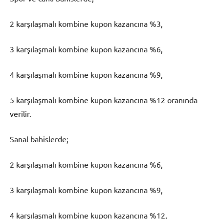
2 karşılaşmalı kombine kupon kazancına %3,
3 karşılaşmalı kombine kupon kazancına %6,
4 karşılaşmalı kombine kupon kazancına %9,
5 karşılaşmalı kombine kupon kazancına %12 oranında
verilir.
Sanal bahislerde;
2 karşılaşmalı kombine kupon kazancına %6,
3 karşılaşmalı kombine kupon kazancına %9,
4 karşılaşmalı kombine kupon kazancına %12,