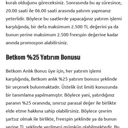
kuralı olduğunu göreceksiniz. Sonrasında bu ay süresince,
20.00 saati ile 06.00 saati arasında yatırım yapmanız
yeterlidir. Böylece bu saatlerde yapacağınız yatırım işlemi
karşılığında, bir defa maksimum 2.500 TL değerini ya da
bunun yerine maksimum 2.500 freespin değerine kadar
anında promosyon alabilirsiniz.
Betkom %25 Yatırım Bonusu
Betkom Anlık Bonus üye için, her yatırım işlemi
karşılığında, Betkom anlık %25 yatırım bonusu şeklinde
bir seçenek bulunmaktadır. Üstelik üst limiti konusunda
bir tanımlama yapılmamıştır. Böylece yani, yatırdığınız
paranın %25 oranında, sınırsız parasal değer ile birlikte
elde etme hakkına sahip olabilirsiniz. Böylece çevrim
şartsız olmak ile birlikte, freespin şeklinde ya da bunun
yerine TL şeklinde verilmesi mümkün olabilmektedir. Bu