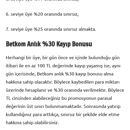
6. seviye üye %20 oranında sınırsız,
7. seviye üye %25 oranında sınırsız almakta.
Betkom Anlık %30 Kayıp Bonusu
Herhangi bir üye, bir gün önce ve içinde bulunduğu gün
itibari ile en az 100 TL değerinde kayıp yaşamış ise, aynı
gün içerisinde, Betkom anlık %30 kayıp bonusu alma
hakkına sahip olacaktır. Böylece kaybedilen para miktarı
üzerinde hesaplanır ve %30 oranında verilmekte. Böylece
TL cinsinden alabileceğiniz bu promosyonun parasal
değerinin üst sınırı bulunmamaktadır. Sonrasında yatırıp
kullandığınız para arttıkça, sınırsız bir şekilde elde etme
hakkına sahip olabilirsiniz.