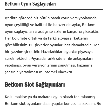
Betkom Oyun Sağlayıcıları
İçerikte göreceğiniz bütün paralı oyun versiyonlarında,
oyun çeşitliliği ve kalitesi ile benzer detaylar, Betkom
oyun sağlayıcıları aracılığı ile sizlerin karşısına çıkacaktır.
Her bölümde ortak ya da farklı altyapı şirketlerini
görebilirsiniz. Bu şirketler oyunları hazırlamaktadır. Her
biri yazılım şirketidir. Hazırladıkları oyunlar piyasaya
sürülmektedir. Piyasada farklı siteler ile anlaşmaların
yapılması, oyun versiyonlarının sunulması, kazanma
şansının yaratılması muhtemel olacaktır.
Betkom Slot Sağlayıcıları
Kollu makine ya da makaralı oyun olarak tanımlanmış
Betkom slot oyunlarında altyapılar konusuna bakalım. Bu