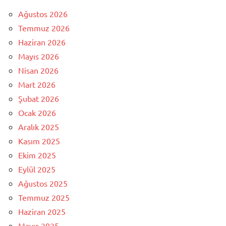
Ağustos 2026
Temmuz 2026
Haziran 2026
Mayıs 2026
Nisan 2026
Mart 2026
Şubat 2026
Ocak 2026
Aralık 2025
Kasım 2025
Ekim 2025
Eylül 2025
Ağustos 2025
Temmuz 2025
Haziran 2025
Mayıs 2025