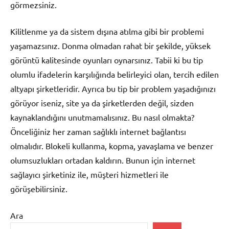
görmezsiniz.
Kilitlenme ya da sistem dışına atılma gibi bir problemi
yaşamazsınız. Donma olmadan rahat bir şekilde, yüksek
görüntü kalitesinde oyunları oynarsınız. Tabii ki bu tip
olumlu ifadelerin karşılığında belirleyici olan, tercih edilen
altyapı şirketleridir. Ayrıca bu tip bir problem yaşadığınızı
görüyor iseniz, site ya da şirketlerden değil, sizden
kaynaklandığını unutmamalısınız. Bu nasıl olmakta?
Önceliğiniz her zaman sağlıklı internet bağlantısı
olmalıdır. Blokeli kullanma, kopma, yavaşlama ve benzer
olumsuzlukları ortadan kaldırın. Bunun için internet
sağlayıcı şirketiniz ile, müşteri hizmetleri ile
görüşebilirsiniz.
Ara
Betkom