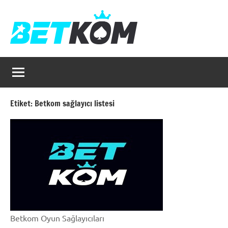
İçeriğe
geç
Betkom
Betkom
Bahis
Bahis
Yeni
Adresi
ile
Etiket:
Betkom sağlayıcı listesi
Hemen
Canlı
Bahis
Keyfi
Yaşayın!
Betkom Oyun Sağlayıcıları