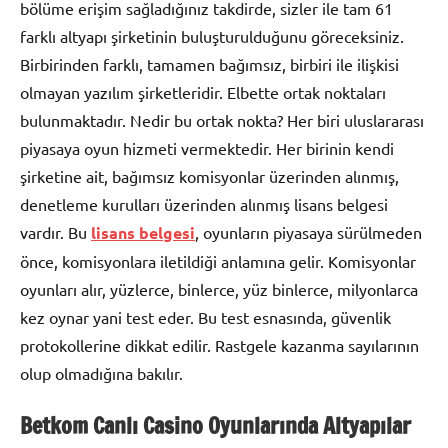
bölüme erişim sağladığınız takdirde, sizler ile tam 61
farklı altyapı şirketinin buluşturulduğunu göreceksiniz.
Birbirinden farklı, tamamen bağımsız, birbiri ile ilişkisi
olmayan yazılım şirketleridir. Elbette ortak noktaları
bulunmaktadır. Nedir bu ortak nokta? Her biri uluslararası
piyasaya oyun hizmeti vermektedir. Her birinin kendi
şirketine ait, bağımsız komisyonlar üzerinden alınmış,
denetleme kurulları üzerinden alınmış lisans belgesi
vardır. Bu
lisans belgesi
, oyunların piyasaya sürülmeden
önce, komisyonlara iletildiği anlamına gelir. Komisyonlar
oyunları alır, yüzlerce, binlerce, yüz binlerce, milyonlarca
kez oynar yani test eder. Bu test esnasında, güvenlik
protokollerine dikkat edilir. Rastgele kazanma sayılarının
olup olmadığına bakılır.
Betkom Canlı Casino Oyunlarında Altyapılar